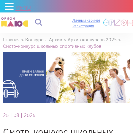
MENU
Личный кабинет
Регистрация
Главная
>
Конкурсы. Архив
>
Архив конкурсов 2025
>
Смотр-конкурс школьных спортивных клубов
25 |
08 |
2025
Смотр-конкурс школьных