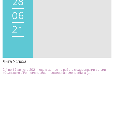
28
06
21
Лига Успеха
С 4 по 17 августа 2021 года в центре по работе с одаренными детьми
«Солнышко в Репном»пройдет профильная смена «Лига […]