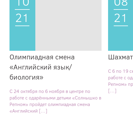
10
08
21
21
Олимпиадная смена
Шахмат
«Английский язык/
С 6 по 19 с
биология»
работе с о
Репном» пр
[…]
С 24 октября по 6 ноября в центре по
работе с одарёнными детьми «Солнышко в
Репном» пройдет олимпиадная смена
«Английский […]