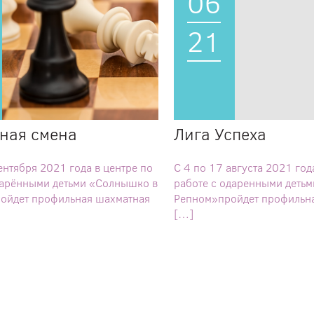
06
21
ная смена
Лига Успеха
ентября 2021 года в центре по
С 4 по 17 августа 2021 год
дарёнными детьми «Солнышко в
работе с одаренными деть
ойдет профильная шахматная
Репном»пройдет профильна
[…]