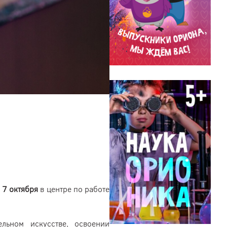
о 7 октября
в центре по работе
льном искусстве, освоении