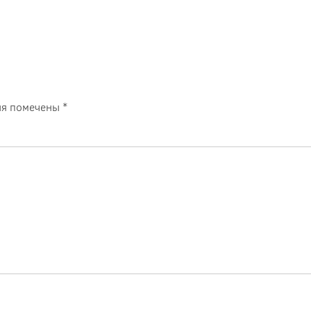
ля помечены
*