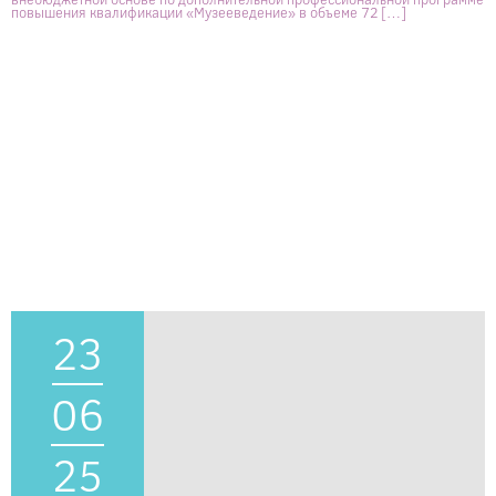
повышения квалификации «Музееведение» в объеме 72 […]
23
06
25