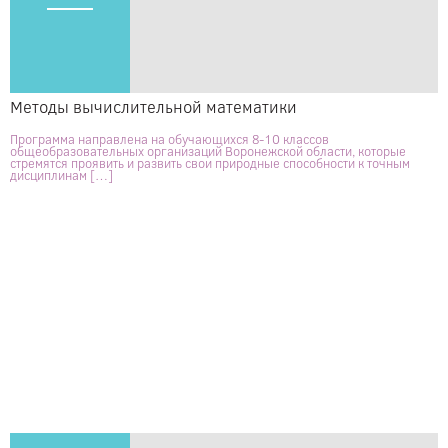
Методы вычислительной математики
Программа направлена на обучающихся 8-10 классов
общеобразовательных организаций Воронежской области, которые
стремятся проявить и развить свои природные способности к точным
дисциплинам […]