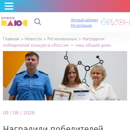
MENU
Личный кабинет
Регистрация
Главная
>
Новости
>
Региональные
>
Наградили
победителей конкурса «Россия — наш общий дом»
09 |
06 |
2026
Наградили победителей