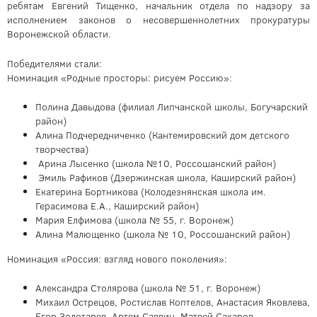
ребятам Евгений Тищенко, начальник отдела по надзору за
исполнением законов о несовершеннолетних прокуратуры
Воронежской области.
Победителями стали:
Номинация «Родные просторы: рисуем Россию»:
Полина Давыдова (филиал Липчанской школы, Богучарский
район)
Алина Подчередниченко (Кантемировский дом детского
творчества)
Арина Лысенко (школа №10, Россошанский район)
Эмиль Рафиков (Дзержинская школа, Каширский район)
Екатерина Бортникова (Колодезнянская школа им.
Герасимова Е.А., Каширский район)
Мария Елфимова (школа № 55, г. Воронеж)
Алина Малющенко (школа № 10, Россошанский район)
Номинация «Россия: взгляд нового поколения»:
Александра Столярова (школа № 51, г. Воронеж)
Михаил Острецов, Ростислав Коптелов, Анастасия Яковлева,
Егор Золотарев, Артем Саввин, Матвей Сахаров