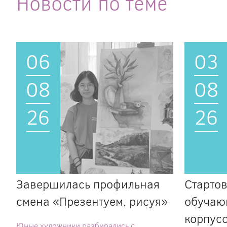
Новости по теме
06
03
08
08
26
26
Завершилась профильная
Стартов
смена «Презентуем, рисуя»
обучаю
корпус
Юные художники разбирались с