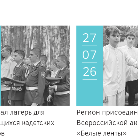
27
07
26
ал лагерь для
Регион присоедин
щихся кадетских
Всероссийской а
ов
«Белые ленты»