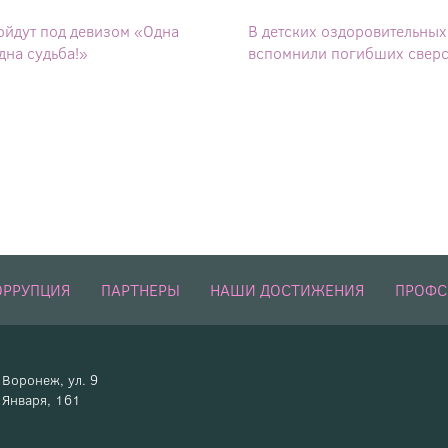
ойдут под девизом «Одна
В детских оздоровительных
дна судьба!»
вспомнили погибших сверс
ОРРУПЦИЯ
ПАРТНЕРЫ
НАШИ ДОСТИЖЕНИЯ
ПРОФ
Воронеж, ул. 9
Января, 161