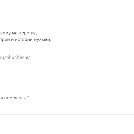
кому мастерству;
ории и истории музыки;
.ru/obuchenie/..
ля помечены
*