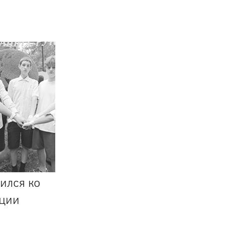
ился ко
кции