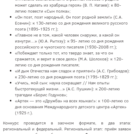
может сделать из храбреца героя» (В. П. Катаев): к 80-
летию повести «Сын полка»;
«Он поэт, поэт народный, Он поэт родной земли!» (С.А.
Есенин): к 130-летию со дня рождения великого русского
поэта (1895-1925 гг.);
«Главное не в том, какой человек снаружи, а какой он
изнутри…» (Ю.А. Рытхэу): к 95- летию со дня рождения
российского и чукотского писателя (1930-2008 гг.);
«Побеждает только тот, кто твердо знает, за что он
сражается, и верит в свое дело» (М.А. Шолохов): к 120-
летию со дня рождения писателя;
«И дым Отечества нам сладок и приятен!» (А.С. Грибоедов):
к 230-летию со дня рождения поэта (1795-1829 гг.);
«Учись, мой сын: наука сокращает // Нам опыты
быстротекущей жизни…» (А.С. Пушкин): к 200-летию
трагедии «Борис Годунов»;
«Артек — это «Дружба» на всех языках!»: к 100-летию со
дня основания Международного детского центра «Артек»
(1925 г.).
Конкурс проводится в заочном формате, в два этапа:
региональный и федеральный. Региональный этап: приём заявок