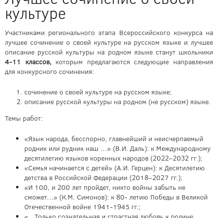
культуре
Участниками регионального этапа Всероссийского конкурса на
лучшее сочинение о своей культуре на русском языке и лучшее
описание русской культуры на родном языке станут школьники
4-11 классов,
которым предлагаются следующие направления
для конкурсного сочинения:
сочинение о своей культуре на русском языке;
описание русской культуры на родном (не русском) языке.
Темы работ:
«Язык народа, бесспорно, главнейший и неисчерпаемый
родник или рудник наш …» (В.И. Даль): к Международному
десятилетию языков коренных народов (2022–2032 гг.);
«Семья начинается с детей» (А.И. Герцен): к Десятилетию
детства в Российской Федерации (2018–2027 гг.);
«И 100, и 200 лет пройдет, никто войны забыть не
сможет…» (К.М. Симонов): к 80- летию Победы в Великой
Отечественной войне 1941-1945 гг.;
«…Только сознательная и страстная любовь к родине