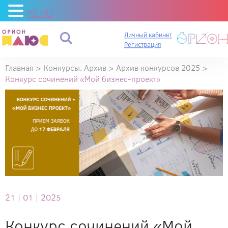
MENU
Личный кабинет
Регистрация
Главная
>
Конкурсы. Архив
>
Архив конкурсов 2025
>
Конкурс сочинений «Мой бизнес-проект»
21 |
01 |
2025
Конкурс сочинений «Мой