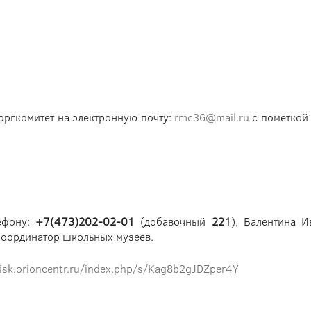
 оргкомитет на электронную почту:
rmc36@mail.ru
с пометкой 
ефону:
+7(473)202-02-01
(добавочный
221
), Валентина 
координатор школьных музеев.
disk.orioncentr.ru/index.php/s/Kag8b2gJDZper4Y