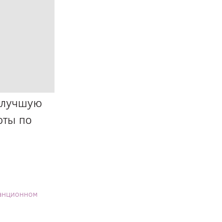
 лучшую
оты по
танционном