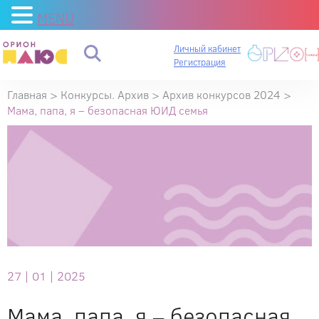
MENU
Личный кабинет
Регистрация
Главная
>
Конкурсы. Архив
>
Архив конкурсов 2024
>
Мама, папа, я – безопасная ЮИД семья
27 |
01 |
2025
Мама, папа, я – безопасная