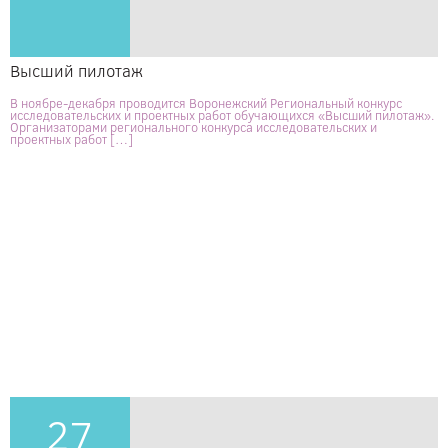
Высший пилотаж
В ноябре-декабря проводится Воронежский Региональный конкурс
исследовательских и проектных работ обучающихся «Высший пилотаж».
Организаторами регионального конкурса исследовательских и
проектных работ […]
27