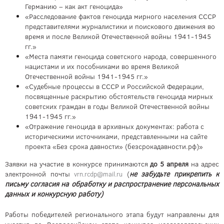
Германию – как акт геноцида»
«Расследование фактов геноцида мирного населения СССР
представителями журналистики и поискового движения во
время и после Великой Отечественной войны 1941-1945
гг.»
«Места памяти геноцида советского народа, совершенного
нацистами и их пособниками во время Великой
Отечественной войны 1941-1945 гг.»
«Судебные процессы в СССР и Российской Федерации,
посвященные раскрытию обстоятельств геноцида мирных
советских граждан в годы Великой Отечественной войны
1941-1945 гг.»
«Отражение геноцида в архивных документах: работа с
историческими источниками, представленными на сайте
проекта «Без срока давности» (безсрокадавности.рф)»
Заявки на участие в конкурсе принимаются
до 5 апреля
на адрес
электронной почты
(
не забудьте прикрепить к
vrn.rcdp@mail.ru
письму согласия на обработку и распространение персональных
данных и конкурсную работу)
Работы победителей регионального этапа будут направлены для