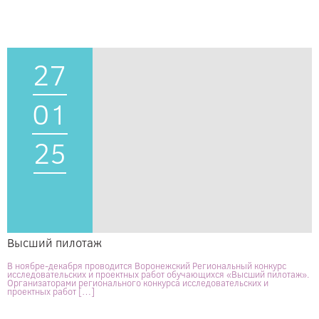
27
01
25
Высший пилотаж
В ноябре-декабря проводится Воронежский Региональный конкурс
исследовательских и проектных работ обучающихся «Высший пилотаж».
Организаторами регионального конкурса исследовательских и
проектных работ […]