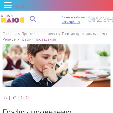
MENU
Личный кабинет
Регистрация
Главная
>
Профильные смены
>
График профильных смен
Репное
>
График проведения
07 |
09 |
2020
График проведения