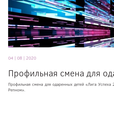
детей
«Лига
Успеха
2020»
04 |
08 |
2020
Профильная смена для од
Профильная смена для одаренных детей «Лига Успеха 
Репном».