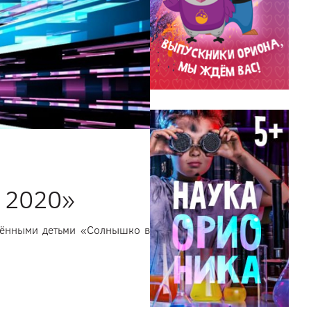
а 2020»
арёнными детьми «Солнышко в