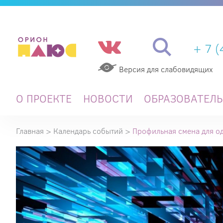
+ 7 
Версия для слабовидящих
О ПРОЕКТЕ
НОВОСТИ
ОБРАЗОВАТЕЛ
Главная
>
Календарь событий
>
Профильная смена для о
Профильная
смена
для
одаренных