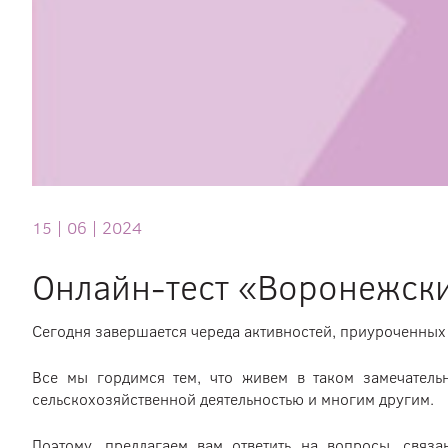
самый-
самый…»
15 |
06 |
2024
Онлайн-тест «Воронежск
Сегодня завершается череда активностей, приуроченны
Все мы гордимся тем, что живем в таком замечатель
сельскохозяйственной деятельностью и многим другим.
Поэтому, предлагаем вам ответить на вопросы, свя