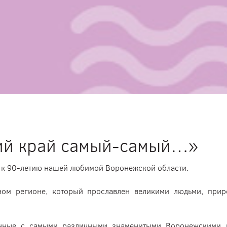
ий край самый-самый…»
х к 90-летию нашей любимой Воронежской области.
ном регионе, который прославлен великими людьми, прир
занные с самыми различными знаменитыми Воронежскими 