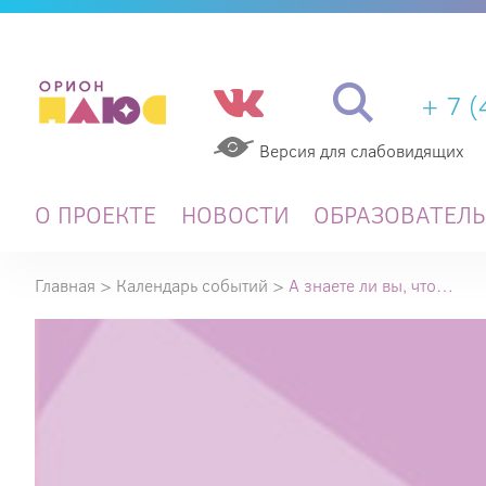
+ 7 
Версия для слабовидящих
О ПРОЕКТЕ
НОВОСТИ
ОБРАЗОВАТЕЛ
Главная
>
Календарь событий
>
А знаете ли вы, что…
А
знаете
ли
вы,