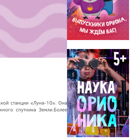
кой станции «Луна-10». Она
нного спутника Земли.Более