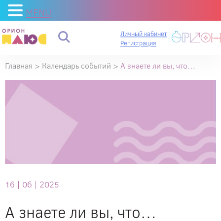
MENU
Личный кабинет
Регистрация
Главная
>
Календарь событий
>
А знаете ли вы, что…
А
знаете
ли
вы,
что…
16 |
06 |
2025
А знаете ли вы, что…