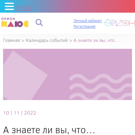
MENU
Личный кабинет
Регистрация
Главная
>
Календарь событий
>
А знаете ли вы, что…
А
знаете
ли
вы,
что…
10 |
11 |
2022
А знаете ли вы, что…