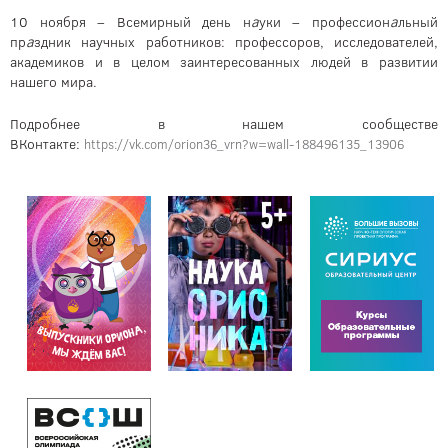
10 ноября – Всемирный день н
а
уки – профессион
а
льный
пр
а
здник научных работников: профессоров, исследователей,
академиков и в целом заинтересованных людей в развитии
нашего мира.
Подробнее в нашем сообществе
ВКонтакте:
https://vk.com/orion36_vrn?w=wall-188496135_13906