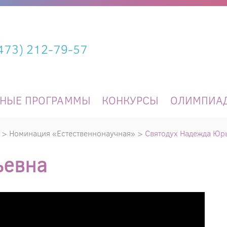
(473) 212-79-57
ЬНЫЕ ПРОГРАММЫ
КОНКУРСЫ
ОЛИМПИА
>
Номинация «Естественнонаучная»
>
Святодух Надежда Юр
ьевна