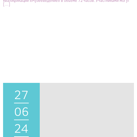
квалификации «Музееведение» в объеме 72 часов. Участниками могут
[…]
27
06
24