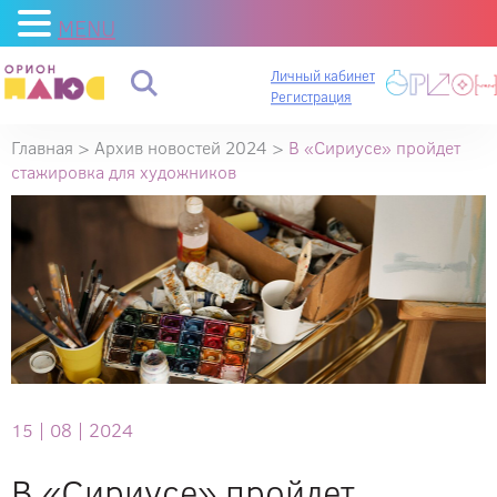
MENU
Личный кабинет
Регистрация
Главная
>
Архив новостей 2024
>
В «Сириусе» пройдет
стажировка для художников
15 |
08 |
2024
В «Сириусе» пройдет