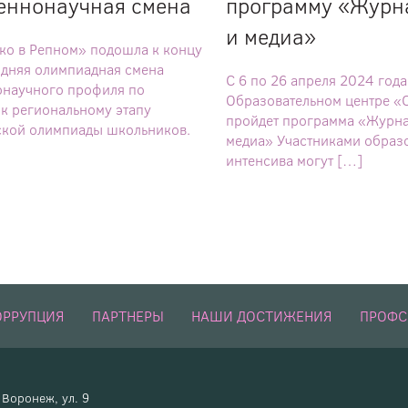
веннонаучная смена
программу «Журн
и медиа»
о в Репном» подошла к концу
дняя олимпиадная смена
С 6 по 26 апреля 2024 года
онаучного профиля по
Образовательном центре «
 к региональному этапу
пройдет программа «Журна
кой олимпиады школьников.
медиа» Участниками образ
интенсива могут […]
ОРРУПЦИЯ
ПАРТНЕРЫ
НАШИ ДОСТИЖЕНИЯ
ПРОФ
Воронеж, ул. 9