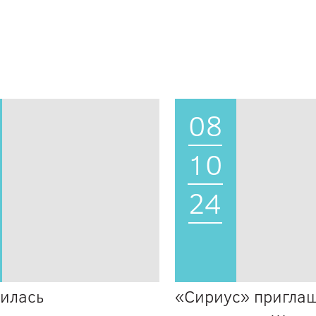
08
10
24
илась
«Сириус» приглаш