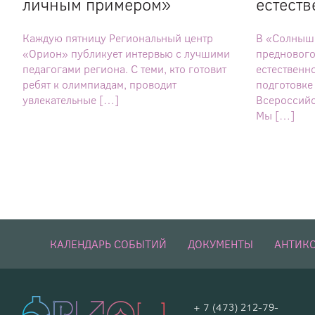
личным примером»
естест
Каждую пятницу Региональный центр
В «Солнышк
«Орион» публикует интервью с лучшими
преднового
педагогами региона. С теми, кто готовит
естественн
ребят к олимпиадам, проводит
подготовке
увлекательные […]
Всероссийс
Мы […]
КАЛЕНДАРЬ СОБЫТИЙ
ДОКУМЕНТЫ
АНТИК
+ 7 (473) 212-79-