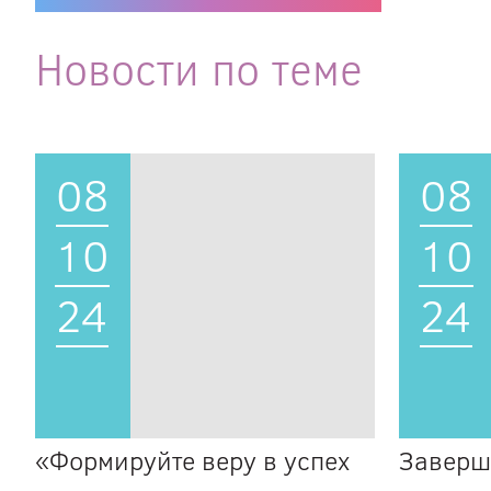
Новости по теме
08
08
10
10
24
24
«Формируйте веру в успех
Заверш