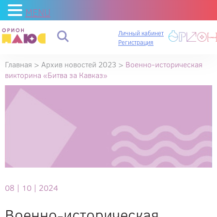
MENU
Личный кабинет
Регистрация
Главная
>
Архив новостей 2023
>
Военно-историческая
викторина «Битва за Кавказ»
08 |
10 |
2024
Военно-историческая