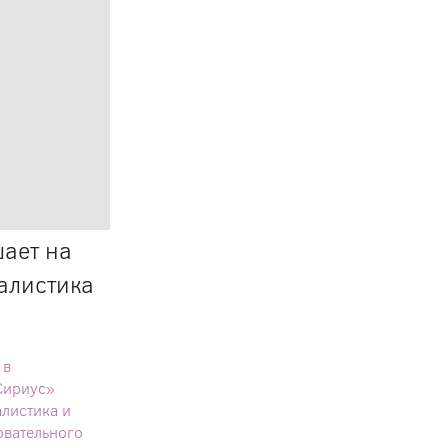
ает на
алистика
 в
Сириус»
листика и
овательного