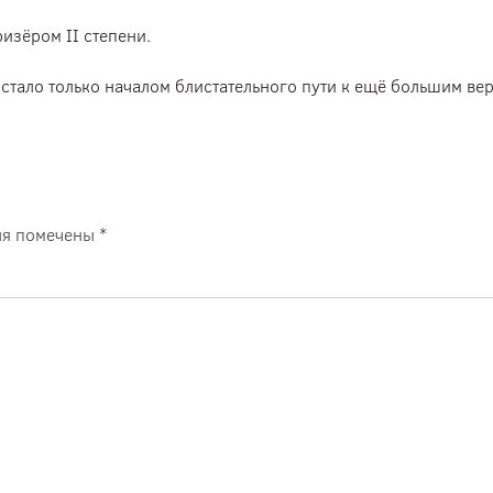
изёром II степени.
стало только началом блистательного пути к ещё большим ве
ля помечены
*