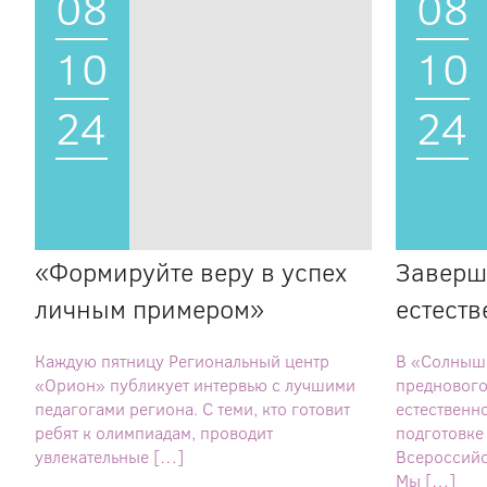
08
08
10
10
24
24
«Формируйте веру в успех
Заверш
личным примером»
естест
Каждую пятницу Региональный центр
В «Солнышк
«Орион» публикует интервью с лучшими
преднового
педагогами региона. С теми, кто готовит
естественн
ребят к олимпиадам, проводит
подготовке
увлекательные […]
Всероссийс
Мы […]