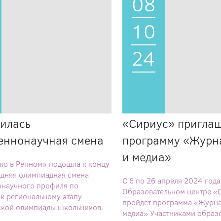
08
10
24
илась
«Сириус» приглаш
веннонаучная смена
программу «Журн
и медиа»
о в Репном» подошла к концу
дняя олимпиадная смена
С 6 по 26 апреля 2024 года
онаучного профиля по
Образовательном центре «
 к региональному этапу
пройдет программа «Журна
кой олимпиады школьников.
медиа» Участниками образ