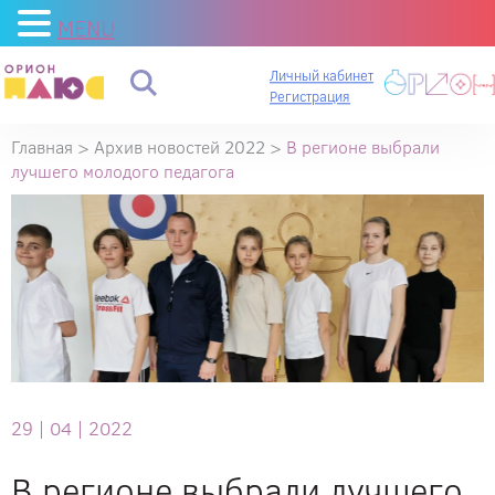
MENU
Личный кабинет
Регистрация
Главная
>
Архив новостей 2022
>
В регионе выбрали
лучшего молодого педагога
29 |
04 |
2022
В регионе выбрали лучшего