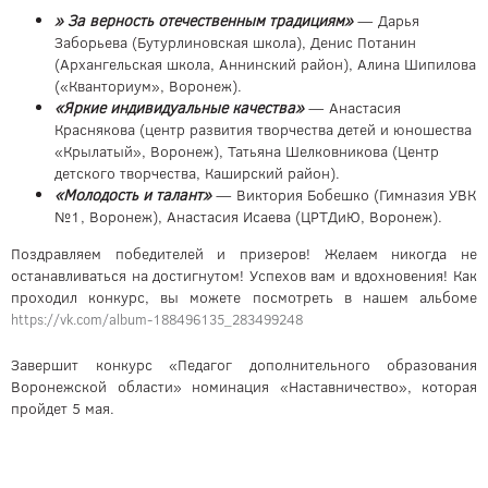
» За верность отечественным традициям»
— Дарья
Заборьева (Бутурлиновская школа), Денис Потанин
(Архангельская школа, Аннинский район), Алина Шипилова
(«Кванториум», Воронеж).
«Яркие индивидуальные качества»
— Анастасия
Краснякова (центр развития творчества детей и юношества
«Крылатый», Воронеж), Татьяна Шелковникова (Центр
детского творчества, Каширский район).
«Молодость и талант»
— Виктория Бобешко (Гимназия УВК
№1, Воронеж), Анастасия Исаева (ЦРТДиЮ, Воронеж).
Поздравляем победителей и призеров! Желаем никогда не
останавливаться на достигнутом! Успехов вам и вдохновения! Как
проходил конкурс, вы можете посмотреть в нашем альбоме
https://vk.com/album-188496135_283499248
Завершит конкурс «Педагог дополнительного образования
Воронежской области» номинация «Наставничество», которая
пройдет 5 мая.