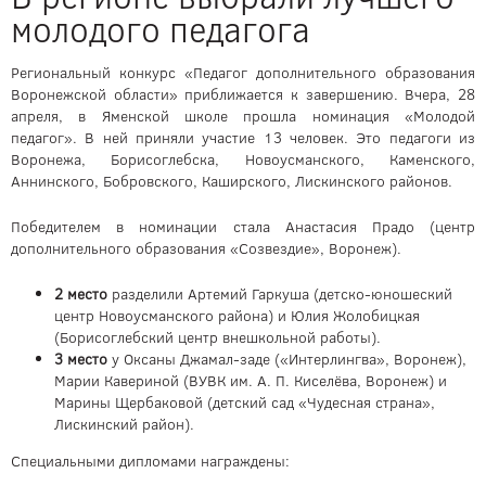
молодого педагога
Региональный конкурс «Педагог дополнительного образования
Воронежской области» приближается к завершению. Вчера, 28
апреля, в Яменской школе прошла номинация «Молодой
педагог». В ней приняли участие 13 человек. Это педагоги из
Воронежа, Борисоглебска, Новоусманского, Каменского,
Аннинского, Бобровского, Каширского, Лискинского районов.
Победителем в номинации стала Анастасия Прадо (центр
дополнительного образования «Созвездие», Воронеж).
2 место
разделили Артемий Гаркуша (детско-юношеский
центр Новоусманского района) и Юлия Жолобицкая
(Борисоглебский центр внешкольной работы).
3 место
у Оксаны Джамал-заде («Интерлингва», Воронеж),
Марии Кавериной (ВУВК им. А. П. Киселёва, Воронеж) и
Марины Щербаковой (детский сад «Чудесная страна»,
Лискинский район).
Специальными дипломами награждены: