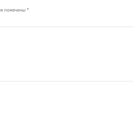
ля помечены
*