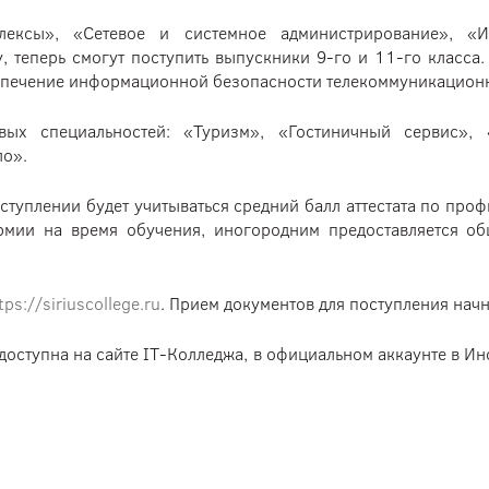
лексы», «Сетевое и системное администрирование», «
теперь смогут поступить выпускники 9-го и 11-го класса. 
беспечение информационной безопасности телекоммуникацион
вых специальностей: «Туризм», «Гостиничный сервис», 
ло».
ступлении будет учитываться средний балл аттестата по про
армии на время обучения, иногородним предоставляется о
tps://siriuscollege.ru
. Прием документов для поступления начн
оступна на сайте IT-Колледжа, в официальном аккаунте в Ин