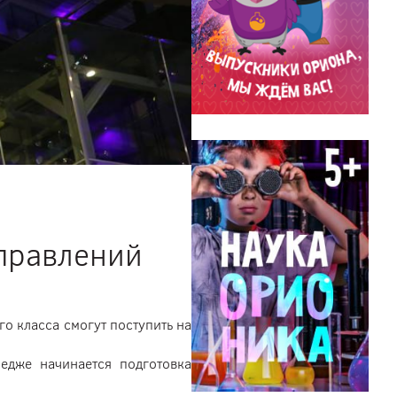
аправлений
о класса смогут поступить на
едже начинается подготовка