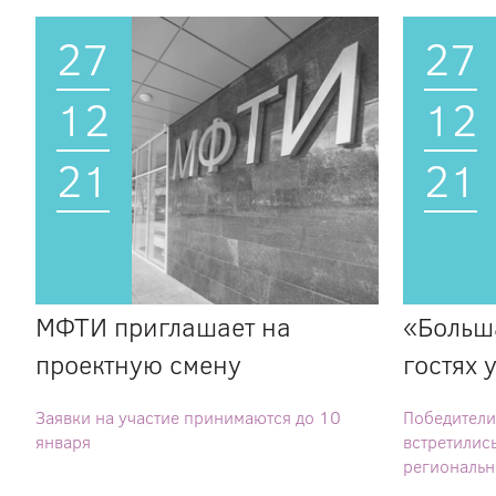
27
27
12
12
21
21
МФТИ приглашает на
«Больш
проектную смену
гостях 
Заявки на участие принимаются до 10
Победители
января
встретилис
региональн