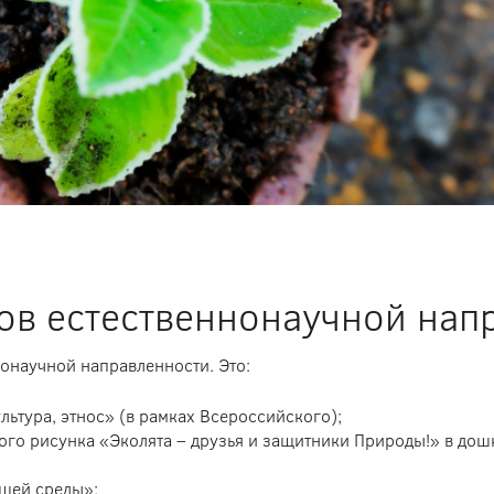
ов естественнонаучной нап
онаучной направленности. Это:
льтура, этнос» (в рамках Всероссийского);
ого рисунка «Эколята – друзья и защитники Природы!» в до
щей среды»;