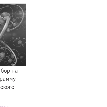
абор на
грамму
ского
января