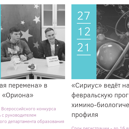
27
12
21
ая перемена» в
«Сириус» ведёт н
у «Ориона»
февральскую про
химико-биологиче
 Всероссийского конкурса
профиля
ь с руководителем
ого департамента образования
Срок регистрации - до 16 