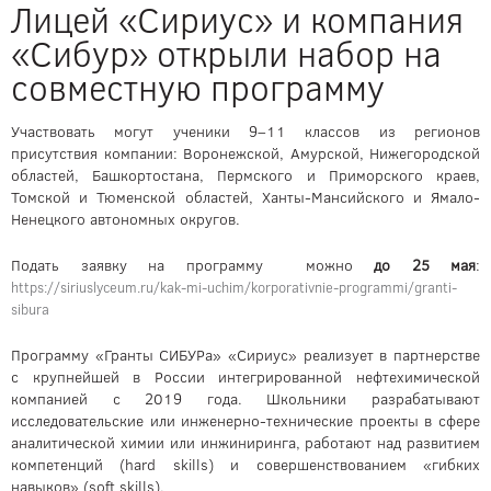
Лицей «Сириус» и компания
«Сибур» открыли набор на
совместную программу
Участвовать могут ученики 9–11 классов из регионов
присутствия компании: Воронежской, Амурской, Нижегородской
областей, Башкортостана, Пермского и Приморского краев,
Томской и Тюменской областей, Ханты-Мансийского и Ямало-
Ненецкого автономных округов.
Подать заявку на программу можно
до 25 мая
:
https://siriuslyceum.ru/kak-mi-uchim/korporativnie-programmi/granti-
sibura
Программу «Гранты СИБУРа» «Сириус» реализует в партнерстве
с крупнейшей в России интегрированной нефтехимической
компанией с 2019 года. Школьники разрабатывают
исследовательские или инженерно-технические проекты в сфере
аналитической химии или инжиниринга, работают над развитием
компетенций (hard skills) и совершенствованием «гибких
навыков» (soft skills).