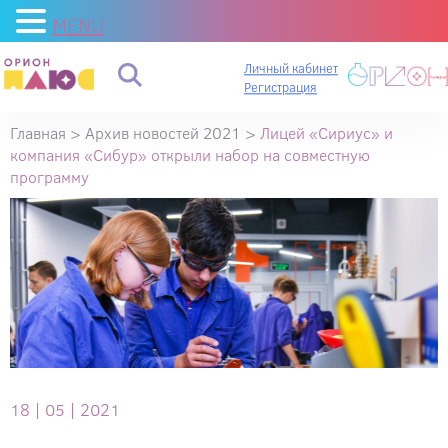
MENU
Личный кабинет
Регистрация
Главная
>
Архив новостей 2021
>
Лицей «Сириус» и
компания «Сибур» открыли набор на совместную
программу
18 |
05 |
2021