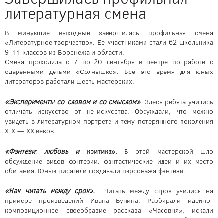
литературная смена
В минувшие выходные завершилась профильная смена
«Литературное творчество». Ее участниками стали 62 школьника
9-11 классов из Воронежа и области.
Смена проходила с 7 по 20 сентября в центре по работе с
одаренными детьми «Солнышко». Все это время для юных
литераторов работали шесть мастерских.
«Эксперименты со словом и со смыслом»
. Здесь ребята учились
отличать искусство от не-искусства. Обсуждали, что можно
увидеть в литературном портрете и тему потерянного поколения
XIX — XX веков.
«Фэнтези: любовь и
критика».
В этой мастерской шло
обсуждение видов фэнтезии, фантастические идеи и их место
обитания. Юные писатели создавали персонажа фэнтези.
«Как читать между срок».
Читать между строк учились на
примере произведений Ивана Бунина. Разбирали идейно-
композиционное своеобразие рассказа «Часовня», искали