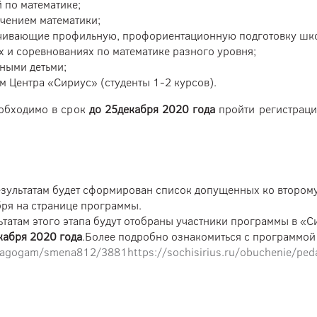
 по математике;
учением математики;
ечивающие профильную, профориентационную подготовку шко
х и соревнованиях по математике разного уровня;
ными детьми;
 Центра «Сириус» (студенты 1-2 курсов).
еобходимо в срок
до 25декабря 2020 года
пройти регистраци
зультатам будет сформирован список допущенных ко второму 
бря на странице программы.
атам этого этапа будут отобраны участники программы в «Си
кабря 2020 года
.Более подробно ознакомиться с программой 
pedagogam/smena812/3881https://sochisirius.ru/obuchenie/p