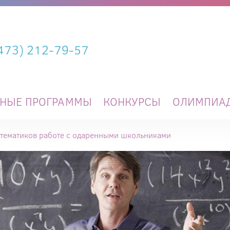
(473) 212-79-57
ЬНЫЕ ПРОГРАММЫ
КОНКУРСЫ
ОЛИМПИА
атематиков работе с одаренными школьниками