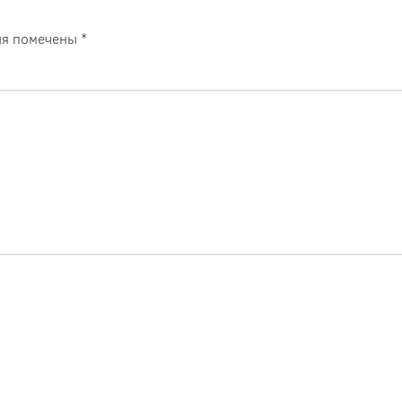
ля помечены
*