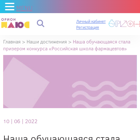
MENU
Личный кабинет
Регистрация
Главная
>
Наши достижения
>
Наша обучающаяся стала
призером конкурса «Российская школа фармацевтов»
10 |
06 |
2022
Наша обучающаяся стала