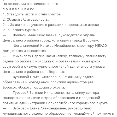
На основании вышеизложенного
п р и к а з ы в а ю:
1. Утвердить итоги и отчёт Смотра.
2. Объявить благодарность:
2.1. За активное участие в развитии и пропаганде детско-
юношеского туризма:
— Шеиной Инне Николаевне, руководителю управы
Центрального района городского округа город Воронеж;
— Цегельниковой Наталье Михайловне, директору МБУДО
Дом детства и юношества;
— Михайлову Сергею Васильевичу, главному специалисту
отдела по работе с молодёжью и организации культурно-
досуговой и физкультурно-спортивной деятельности управы
Центрального района г.о.г. Воронеж;
— Купцовой Ольге Викторовне, начальнику отдела
образования и молодёжной политики администрации
Борисоглебского городского округа;
— Турьевой Евгении Николаевне, начальнику сектора
молодёжной политики отдела образования и молодёжной
политики администрации Борисоглебского городского округа;
— Зубковой Елене Александровне, руководителю
муниципального отдела по образованию, молодёжной политике и