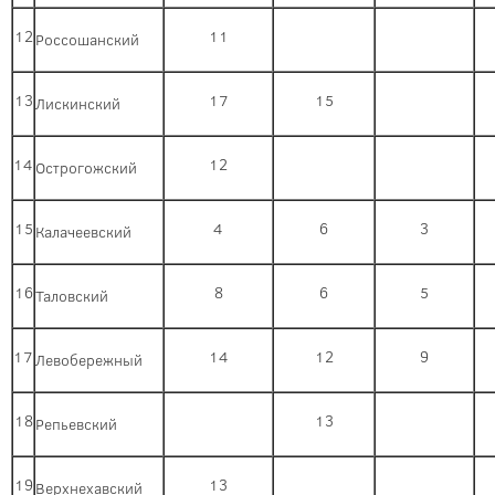
12
11
Россошанский
13
17
15
Лискинский
14
12
Острогожский
15
4
6
3
Калачеевский
16
8
6
5
Таловский
17
14
12
9
Левобережный
18
13
Репьевский
19
13
Верхнехавский