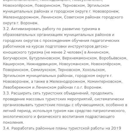
Новохопёрском, Поворинском, Терновском, Эртильском
муниципальных районах и городском округе г. Нововоронеж;
Железнодорожном, Ленинском, Советском районах городского
округа г. Воронеж.
3.2. Активизировать работу по развитию туризма в
образовательных организациях муниципальных районов и
городских округов с прохождением обучения педагогических
работников на курсах подготовки инструкторов детско-
юношеского туризма (не менее 2 человек) в Аннинском,
Богучарском, Бутурлиновском, Верхнемамонском, Воробьёвском,
Каширском, Нижнедевицком, Новоусманском, Новохопёрском,
Поворинском, Семилукском, Терновском, Хохольском,
Эртильском муниципальных районах, городском округе г.
Нововоронеж, а также в Железнодорожном, Коминтерновском,
Левобережном и Ленинском районах г.о.г. Воронеж.
3.3. Расширить сеть туристских объединений, продолжить
проведение массовых туристских мероприятий, систематически
организовывать туристские походы с обучающимися, особенно в
летний период, используя туризм как средство патриотического,
экологического и физического воспитания подрастающего
поколения.
3.4. Разработать районные планы туристской работы на 2019