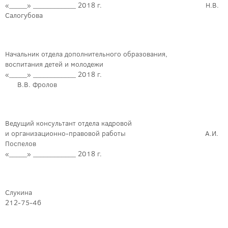
«_____» ____________ 2018 г. Н.В.
Салогубова
Начальник отдела дополнительного образования,
воспитания детей и молодежи
«_____» ____________ 2018 г.
В.В. Фролов
Ведущий консультант отдела кадровой
и организационно-правовой работы А.И.
Поспелов
«_____» ____________ 2018 г.
Слукина
212-75-46